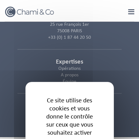
Panneau de gestion des cookies
25 rue François 1er
75008 PARIS
+33 (0) 1 87 44 20 50
Expertises
Opérations
A propos
Équipe
Ce site utilise des
Informations
cookies et vous
Politique des cookies
donne le contrôle
Politique de confidentialité
sur ceux que vous
Mentions Légales
souhaitez activer