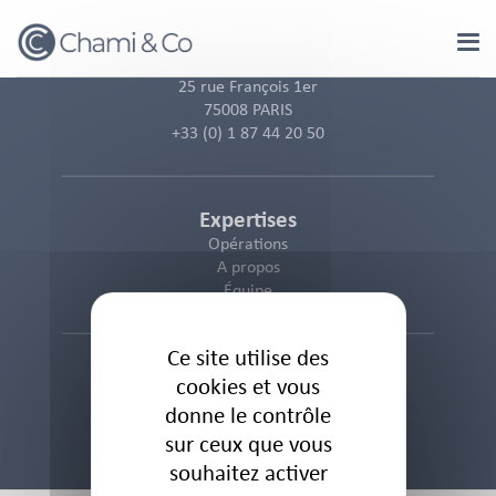
Panneau de gestion des cookies
25 rue François 1er
75008 PARIS
+33 (0) 1 87 44 20 50
Expertises
Opérations
A propos
Équipe
Ce site utilise des
Informations
cookies et vous
Politique des cookies
donne le contrôle
Politique de confidentialité
sur ceux que vous
Mentions Légales
souhaitez activer