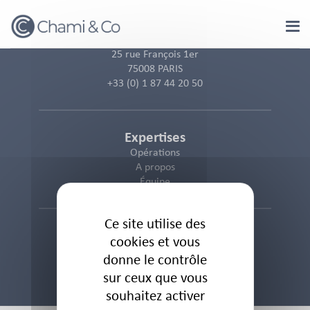
Panneau de gestion des cookies
25 rue François 1er
75008 PARIS
+33 (0) 1 87 44 20 50
Expertises
Opérations
A propos
Équipe
Ce site utilise des
Informations
cookies et vous
Politique des cookies
donne le contrôle
Politique de confidentialité
sur ceux que vous
Mentions Légales
souhaitez activer