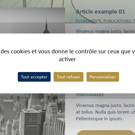
Article example 01
EVENEMENTS, PUBLICATIONS,
Vivamus magna justo, lacinia
at tellus. Nulla quis lorem u
Pellentesque in ipsum.
se des cookies et vous donne le contrôle sur ceux que 
activer
En savoir plus
Tout accepter
Tout refuser
Personnaliser
Article example 03
TEMOIGNAGES
Vivamus magna justo, lacinia
at tellus. Nulla quis lorem u
Pellentesque in ipsum.