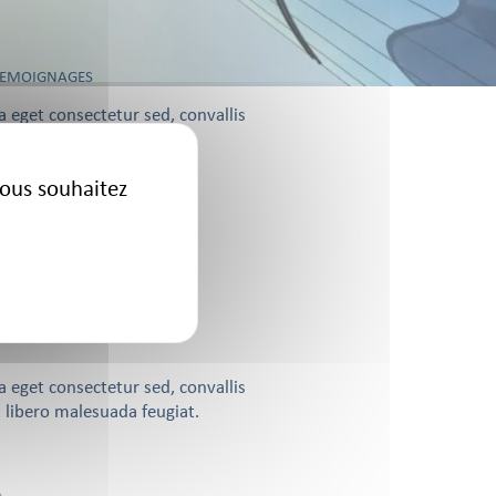
 TEMOIGNAGES
 eget consectetur sed, convallis
t libero malesuada feugiat.
vous souhaitez
 eget consectetur sed, convallis
t libero malesuada feugiat.